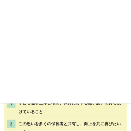
経営や組織マネジメントの力などを評価し、その結果が公表され
る制度です。
特色・オリジナリティ
IRESは、今までの第三者評価に対する期待を超える、受審される
方にご満足いただける評価機関であることに強くこだわります。
そのために最も必要となる要件は、評価者や評価調査者の質を確
保することです。私たちは優秀な評価者には、以下の要件が必要
だと考えています。
子ども達を主体と考え、保育に対する熱い思いを持ち続
けていること
この思いを多くの保育者と共有し、向上を共に喜びたい